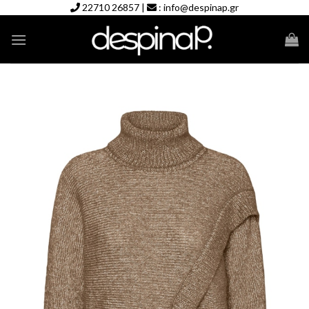
Skip
22710 26857
|
:
info@despinap.gr
to
content