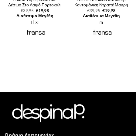
Δέσιμο Στο Λαιμό Πορτοκαλί
Κοντομάνικη Ντραπέ Μαύρη
Original
Η
Original
Η
€
39,95
€
19,98
€
39,95
€
19,98
price
τρέχουσα
price
τρέχουσα
Διαθέσιμα Μεγέθη
Διαθέσιμα Μεγέθη
was:
τιμή
was:
τιμή
l | xl
€39,95.
είναι:
m
€39,95.
είναι:
€19,98.
€19,98.
Ωράριο Λειτουργίας