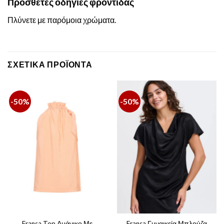
Πρόσθετες οδηγίες φροντίδας
Πλύνετε με παρόμοια χρώματα.
ΣΧΕΤΙΚΆ ΠΡΟΪΌΝΤΑ
-50%
-50%
Fransa Top Αμάνικο Με
Fransa Γυναικεία Μπλούζα