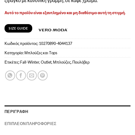
ζιβάγκο με κανονική γραμμή, σε καφέ χρώμα.
Αυτό το προϊόν είναι εξαντλημένο και μη διαθέσιμο αυτή τη στιγμή.
SIZE GUIDE
Κωδικός προϊόντος:
10270890-4044137
Κατηγορία:
Μπλούζες και Tops
Ετικέτες:
Fall-Winter
,
Outlet
,
Μπλούζες
,
Πουλόβερ
ΠΕΡΙΓΡΑΦΉ
ΕΠΙΠΛΈΟΝ ΠΛΗΡΟΦΟΡΊΕΣ