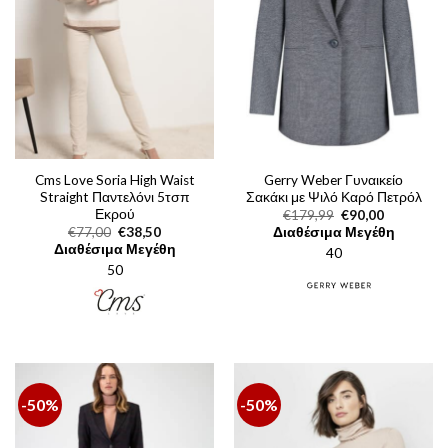
Cms Love Soria High Waist
Gerry Weber Γυναικείο
Straight Παντελόνι 5τσπ
Σακάκι με Ψιλό Καρό Πετρόλ
Εκρού
Original
Η
€
179,99
€
90,00
price
τρέχουσα
Original
Η
€
77,00
€
38,50
Διαθέσιμα Μεγέθη
was:
τιμή
price
τρέχουσα
Διαθέσιμα Μεγέθη
40
€179,99.
είναι:
was:
τιμή
€90,00.
50
€77,00.
είναι:
€38,50.
-50%
-50%