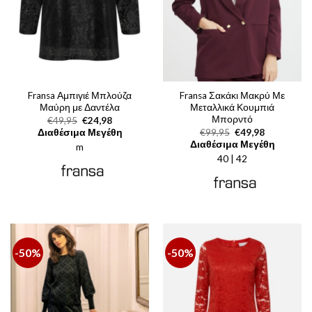
Fransa Αμπιγιέ Μπλούζα
Fransa Σακάκι Μακρύ Με
Μαύρη με Δαντέλα
Μεταλλικά Κουμπιά
Μπορντό
Original
Η
€
49,95
€
24,98
price
τρέχουσα
Original
Η
Διαθέσιμα Μεγέθη
€
99,95
€
49,98
was:
τιμή
price
τρέχουσα
Διαθέσιμα Μεγέθη
m
€49,95.
είναι:
was:
τιμή
€24,98.
40 | 42
€99,95.
είναι:
€49,98.
-50%
-50%