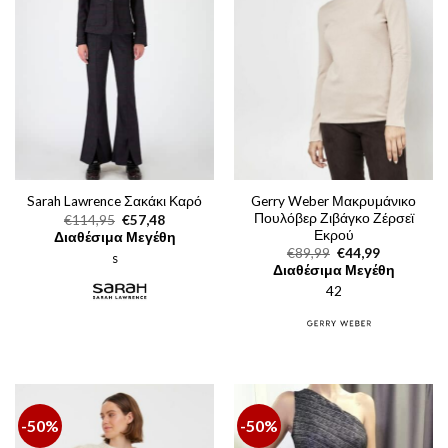
Gerry Weber Μακρυμάνικο
Sarah Lawrence Σακάκι Καρό
Πουλόβερ Ζιβάγκο Ζέρσεϊ
Original
Η
€
114,95
€
57,48
price
τρέχουσα
Εκρού
Διαθέσιμα Μεγέθη
was:
τιμή
Original
Η
€
89,99
€
44,99
s
€114,95.
είναι:
price
τρέχουσα
Διαθέσιμα Μεγέθη
€57,48.
was:
τιμή
42
€89,99.
είναι:
€44,99.
-50%
-50%