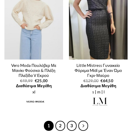
Vero Moda Πουλόβερ Με
Little Mistress Γυναικείο
Μανίκι Φούσκα & Πλέξη
Φόρεμα Midi με Έναν Ώμο
Πλεξίδα V Εκρού
Γκρι-Μαύρο
Original
Η
Original
Η
€
49,99
€
25,00
€
129,00
€
64,50
price
τρέχουσα
price
τρέχουσα
Διαθέσιμα Μεγέθη
Διαθέσιμα Μεγέθη
was:
τιμή
was:
τιμή
xl
€49,99.
είναι:
s | m | l
€129,00.
είναι:
€25,00.
€64,50.
1
2
3