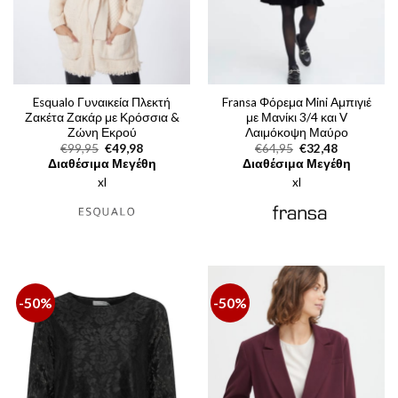
Esqualo Γυναικεία Πλεκτή
Fransa Φόρεμα Mini Αμπιγιέ
Ζακέτα Ζακάρ με Κρόσσια &
με Μανίκι 3/4 και V
Ζώνη Εκρού
Λαιμόκοψη Μαύρο
Original
Η
Original
Η
€
99,95
€
49,98
€
64,95
€
32,48
price
τρέχουσα
price
τρέχουσα
Διαθέσιμα Μεγέθη
Διαθέσιμα Μεγέθη
was:
τιμή
was:
τιμή
xl
€99,95.
είναι:
xl
€64,95.
είναι:
€49,98.
€32,48.
-50%
-50%