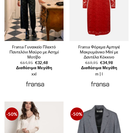
Fransa Γυναικείο Πλεκτό
Fransa Φόρεμα Αμπιγιέ
Παντελόνι Μαύρο με Ασημί
Μακρυμάνικο Mini με
Μοτίβο
Δαντέλα Κόκκινο
Original
Η
Original
Η
€
64,95
€
32,48
€
69,95
€
34,98
price
τρέχουσα
price
τρέχουσα
Διαθέσιμα Μεγέθη
Διαθέσιμα Μεγέθη
was:
τιμή
was:
τιμή
xxl
€64,95.
είναι:
m | l
€69,95.
είναι:
€32,48.
€34,98.
-50%
-50%