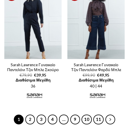
Sarah Lawrence Γυναικείο
Sarah Lawrence Γυναικείο
Παντελόνι Τζιν Μπλε Σκούρο
Τζιν Παντελόνι Φαρδύ Μπλε
Original
Η
Original
Η
€
79,90
€
39,95
€
99,90
€
49,95
price
τρέχουσα
price
τρέχουσα
Διαθέσιμα Μεγέθη
Διαθέσιμα Μεγέθη
was:
τιμή
was:
τιμή
36
€79,90.
είναι:
40 | 44
€99,90.
είναι:
€39,95.
€49,95.
1
2
3
4
…
9
10
11