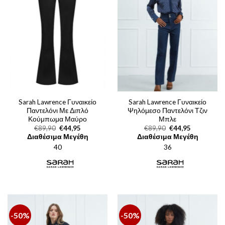
Sarah Lawrence Γυναικείο
Sarah Lawrence Γυναικείο
Παντελόνι Με Διπλό
Ψηλόμεσο Παντελόνι Τζιν
Κούμπωμα Μαύρο
Μπλε
Original
Η
Original
Η
€
89,90
€
44,95
€
89,90
€
44,95
price
τρέχουσα
price
τρέχουσα
Διαθέσιμα Μεγέθη
Διαθέσιμα Μεγέθη
was:
τιμή
was:
τιμή
40
€89,90.
είναι:
36
€89,90.
είναι:
€44,95.
€44,95.
-50%
-50%