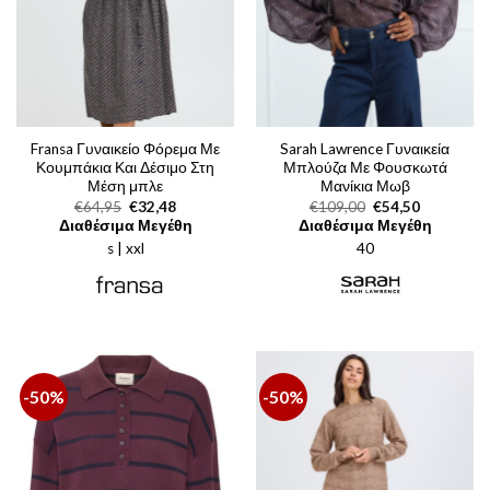
Fransa Γυναικείο Φόρεμα Με
Sarah Lawrence Γυναικεία
Κουμπάκια Και Δέσιμο Στη
Μπλούζα Με Φουσκωτά
Μέση μπλε
Μανίκια Μωβ
Original
Η
Original
Η
€
64,95
€
32,48
€
109,00
€
54,50
price
τρέχουσα
price
τρέχουσα
Διαθέσιμα Μεγέθη
Διαθέσιμα Μεγέθη
was:
τιμή
was:
τιμή
s | xxl
€64,95.
είναι:
40
€109,00.
είναι:
€32,48.
€54,50.
-50%
-50%