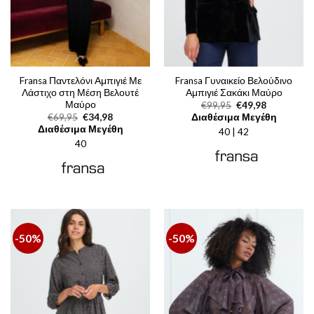
Fransa Παντελόνι Αμπιγιέ Με
Fransa Γυναικείο Βελούδινο
Λάστιχο στη Μέση Βελουτέ
Αμπιγιέ Σακάκι Μαύρο
Μαύρο
Original
Η
€
99,95
€
49,98
price
τρέχουσα
Original
Η
€
69,95
€
34,98
Διαθέσιμα Μεγέθη
was:
τιμή
price
τρέχουσα
Διαθέσιμα Μεγέθη
40 | 42
€99,95.
είναι:
was:
τιμή
€49,98.
40
€69,95.
είναι:
€34,98.
-50%
-50%