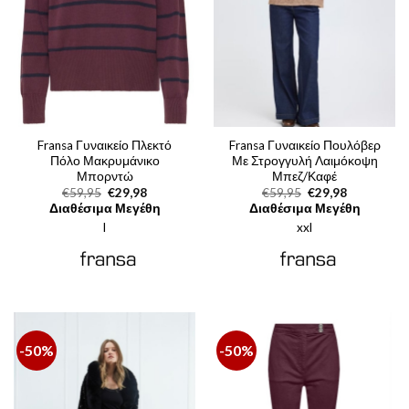
Fransa Γυναικείο Πλεκτό
Fransa Γυναικείο Πουλόβερ
Πόλο Μακρυμάνικο
Με Στρογγυλή Λαιμόκοψη
Μπορντώ
Μπεζ/Καφέ
Original
Η
Original
Η
€
59,95
€
29,98
€
59,95
€
29,98
price
τρέχουσα
price
τρέχουσα
Διαθέσιμα Μεγέθη
Διαθέσιμα Μεγέθη
was:
τιμή
was:
τιμή
l
€59,95.
είναι:
xxl
€59,95.
είναι:
€29,98.
€29,98.
-50%
-50%