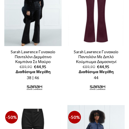
Sarah Lawrence Γυναικείο
Sarah Lawrence Γυναικείο
Παντελόνι Δερμάτινο
Παντελόνι Με Διπλό
Καμπάνα Σε Μαύρο
Κούμπωμα Δαμασκηνί
Original
Η
Original
Η
€
89,90
€
44,95
€
89,90
€
44,95
price
τρέχουσα
price
τρέχουσα
Διαθέσιμα Μεγέθη
Διαθέσιμα Μεγέθη
was:
τιμή
was:
τιμή
38 | 46
€89,90.
είναι:
44
€89,90.
είναι:
€44,95.
€44,95.
-50%
-50%