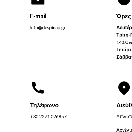
E-mail
Ώρες
info@despinap.gr
Δευτέρ
Τρίτη-
14:00 &
Τετάρτ
Σάββατ
Τηλέφωνο
Διεύ
+30 2271 026857
Απλωτα
Αργέντη