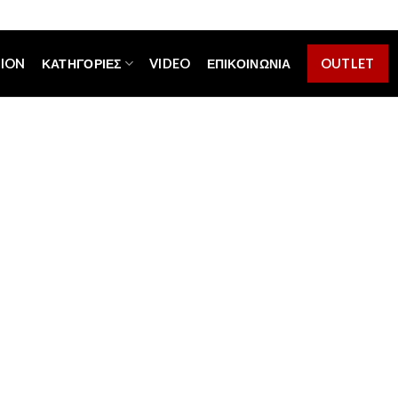
[espa_banner]
TION
ΚΑΤΗΓΟΡΊΕΣ
VIDEO
ΕΠΙΚΟΙΝΩΝΊΑ
OUTLET
Επικοινωνία
φή μαζί μας. Μη διστάσετε να επικοινωνήσετε μαζί 