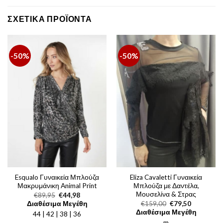
ΣΧΕΤΙΚΆ ΠΡΟΪΌΝΤΑ
-50%
-50%
Esqualo Γυναικεία Μπλούζα
Eliza Cavaletti Γυναικεία
Μακρυμάνικη Animal Print
Μπλούζα με Δαντέλα,
Μουσελίνα & Στρας
Original
Η
€
89,95
€
44,98
price
τρέχουσα
Original
Η
Διαθέσιμα Μεγέθη
€
159,00
€
79,50
was:
τιμή
price
τρέχουσα
Διαθέσιμα Μεγέθη
44 | 42 | 38 | 36
€89,95.
είναι:
was:
τιμή
€44,98.
m
€159,00.
είναι: