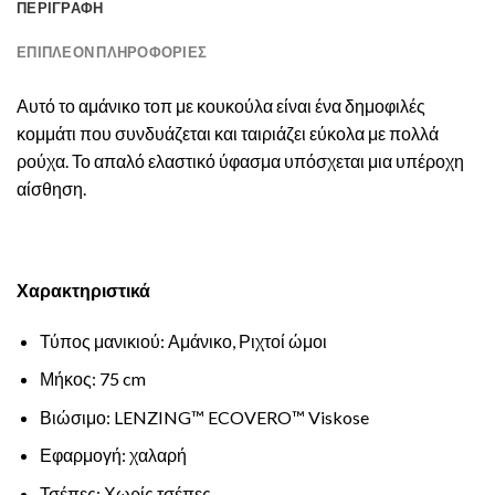
ΠΕΡΙΓΡΑΦΉ
ΕΠΙΠΛΈΟΝ ΠΛΗΡΟΦΟΡΊΕΣ
Αυτό το αμάνικο τοπ με κουκούλα είναι ένα δημοφιλές
κομμάτι που συνδυάζεται και ταιριάζει εύκολα με πολλά
ρούχα. Το απαλό ελαστικό ύφασμα υπόσχεται μια υπέροχη
αίσθηση.
Χαρακτηριστικά
Τύπος μανικιού: Αμάνικο, Ριχτοί ώμοι
Μήκος: 75 cm
Βιώσιμο: LENZING™ ECOVERO™ Viskose
Εφαρμογή: χαλαρή
Τσέπες: Χωρίς τσέπες