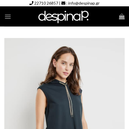
Skip
22710 26857
|
:
info@despinap.gr
to
content