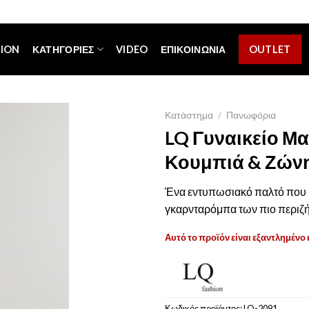
[espa_banner]
TION
ΚΑΤΗΓΟΡΊΕΣ
VIDEO
ΕΠΙΚΟΙΝΩΝΊΑ
OUTLET
Κατάστημα
/
Πανωφόρια
LQ Γυναικείο Μ
Κουμπιά & Ζώνη
Ένα εντυπωσιακό παλτό που β
γκαρνταρόμπα των πιο περιζή
Αυτό το προϊόν είναι εξαντλημένο 
Κωδικός προϊόντος:
LQ-2091