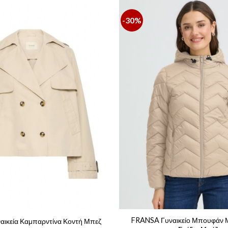
-30%
FRANSA Γυναικείο Μπουφάν Μ
ικεία Καμπαρντίνα Κοντή Μπεζ