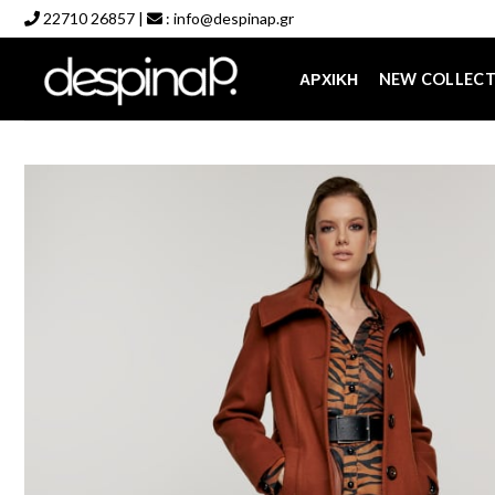
Skip
22710 26857
|
:
info@despinap.gr
to
content
ΑΡΧΙΚΉ
NEW COLLEC