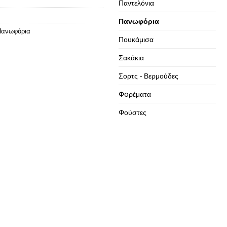
Παντελόνια
Πανωφόρια
Πανωφόρια
Πουκάμισα
Σακάκια
Σορτς - Βερμούδες
Φoρέματα
Φούστες