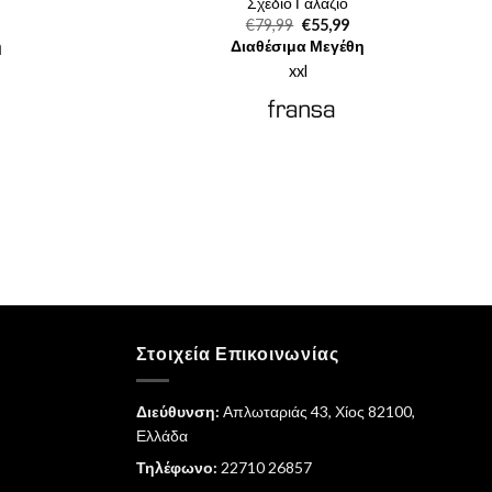
Σχέδιο Γαλάζιο
Original
Η
€
79,99
€
55,99
ρέχουσα
price
τρέχουσα
η
Διαθέσιμα Μεγέθη
μή
was:
τιμή
ναι:
€79,99.
είναι:
xxl
5,99.
€55,99.
Στοιχεία Επικοινωνίας
Διεύθυνση:
Απλωταριάς 43, Χίος 82100,
Ελλάδα
Τηλέφωνο:
22710 26857