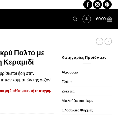
€
0,00
ακρύ Παλτό με
Κατηγορίες Προϊόντων
 Κεραμιδί
Αξεσουάρ
ρίσκεται ήδη στην
τητων κομματιών της σεζόν!
Γιλέκα
και μη διαθέσιμο αυτή τη στιγμή.
Ζακέτες
Μπλούζες και Tops
Ολόσωμες Φόρμες