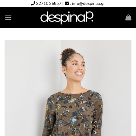
Skip
22710 26857
|
:
info@despinap.gr
to
content