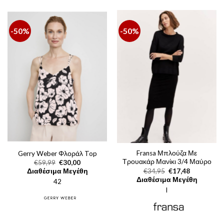
-50%
-50%
Fransa Μπλούζα Με
Gerry Weber Φλοράλ Top
Τρουακάρ Μανίκι 3/4 Μαύρο
Original
Η
€
59,99
€
30,00
price
τρέχουσα
Original
Η
€
34,95
€
17,48
Διαθέσιμα Μεγέθη
was:
τιμή
price
τρέχουσα
Διαθέσιμα Μεγέθη
42
€59,99.
είναι:
was:
τιμή
€30,00.
l
€34,95.
είναι:
€17,48.