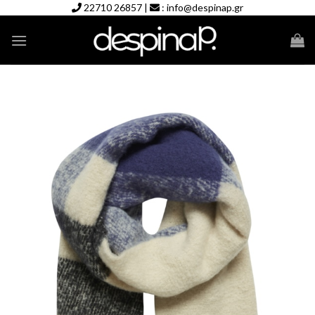
Skip
22710 26857
|
:
info@despinap.gr
to
content