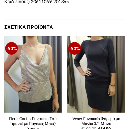
Κωδ. είδους: 20611069-201365
ΣΧΕΤΙΚΆ ΠΡΟΪΌΝΤΑ
-50%
-50%
Eleria Cortes Γυναικείο Τοπ
Vener Γυναικείο Φόρεμα με
Τιραντέ με Παγιέτες Μπεζ-
Μανίκι 3/4 Μπλε
Χρυσό
Original
Η
€
109,00
€
54,50