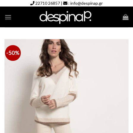
Skip
22710 26857
|
:
info@despinap.gr
to
content
-50%