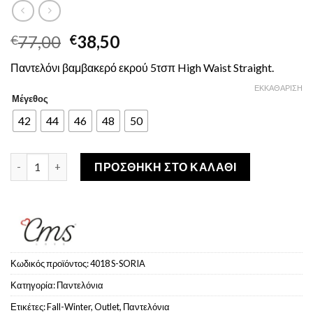
Original
Η
77,00
38,50
€
€
price
τρέχουσα
Παντελόνι βαμβακερό εκρού 5τσπ High Waist Straight.
was:
τιμή
€77,00.
είναι:
ΕΚΚΑΘΆΡΙΣΗ
Μέγεθος
€38,50.
42
44
46
48
50
Cms Love Soria High Waist Straight Παντελόνι 5τσπ Εκρού ποσ
ΠΡΟΣΘΉΚΗ ΣΤΟ ΚΑΛΆΘΙ
Κωδικός προϊόντος:
4018 S-SORIA
Κατηγορία:
Παντελόνια
Ετικέτες:
Fall-Winter
,
Outlet
,
Παντελόνια