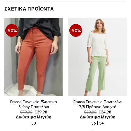
ΣΧΕΤΙΚΆ ΠΡΟΪΌΝΤΑ
-50%
-50%
Fransa Γυναικείο Ελαστικό
Fransa Γυναικείο Παντελόνι
Skinny Παντελόνι
7/8 Πράσινο Ανοιχτό
Original
Η
Original
Η
€
79,95
€
39,98
€
69,95
€
34,98
price
τρέχουσα
price
τρέχουσα
Διαθέσιμα Μεγέθη
Διαθέσιμα Μεγέθη
was:
τιμή
was:
τιμή
38
€79,95.
είναι:
36 | 34
€69,95.
είναι:
€39,98.
€34,98.