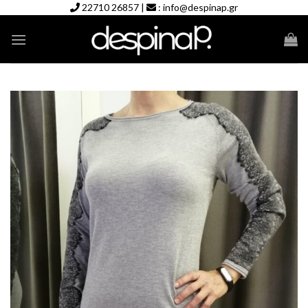
Skip
22710 26857
|
:
info@despinap.gr
to
content