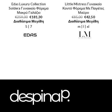
Edas Luxury Collection
Little Mistress Γυναικείο
Soldera Γυναικείο Φόρεμα
Κοντό Φόρεμα Με Παγιέτες
Μακρύ Γαλάζιο
Μαύρο
Original
Η
Original
Η
€
259,00
€
181,30
€
85,00
€
42,50
price
τρέχουσα
price
τρέχουσα
Διαθέσιμα Μεγέθη
Διαθέσιμα Μεγέθη
was:
τιμή
was:
τιμή
5 | 7
€259,00.
είναι:
m | l | xl
€85,00.
είναι:
€181,30.
€42,50.