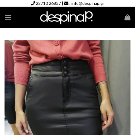
Skip
22710 26857
|
:
info@despinap.gr
to
content