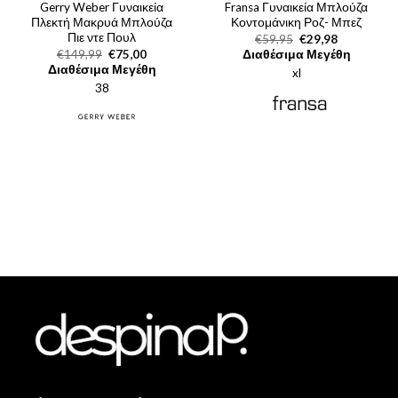
Gerry Weber Γυναικεία
Fransa Γυναικεία Μπλούζα
Πλεκτή Μακρυά Μπλούζα
Κοντομάνικη Ροζ- Μπεζ
Πιε ντε Πουλ
Original
Η
€
59,95
€
29,98
price
τρέχουσα
Original
Η
€
149,99
€
75,00
Διαθέσιμα Μεγέθη
was:
τιμή
price
τρέχουσα
Διαθέσιμα Μεγέθη
xl
€59,95.
είναι:
was:
τιμή
€29,98.
38
€149,99.
είναι:
€75,00.