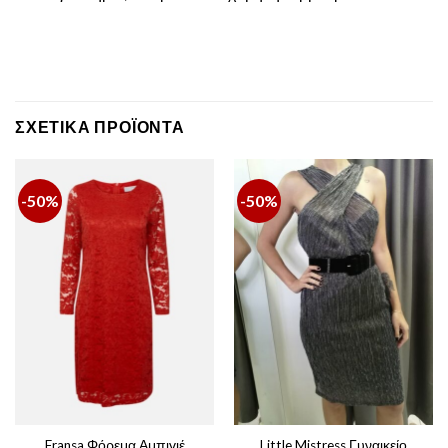
ΣΧΕΤΙΚΆ ΠΡΟΪΌΝΤΑ
-50%
-50%
Fransa Φόρεμα Αμπιγιέ
Little Mistress Γυναικείο