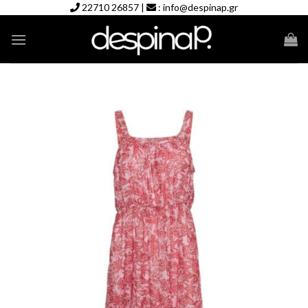
Skip
22710 26857
|
:
info@despinap.gr
to
content