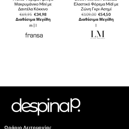
Μακρυμάνικο Mini με
Ελαστικό Φόρεμα Midi με
Δαντέλα Κόκκινο
Ζώνη Γκρι-Ασημί
Original
Η
Original
Η
€
69,95
€
34,98
€
109,00
€
54,50
price
τρέχουσα
price
τρέχουσα
Διαθέσιμα Μεγέθη
Διαθέσιμα Μεγέθη
was:
τιμή
was:
τιμή
m | l
€69,95.
είναι:
l
€109,00.
είναι:
€34,98.
€54,50.
Ωράριο Λειτουργίας