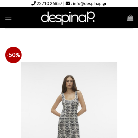
Skip
22710 26857
|
:
info@despinap.gr
to
content
-50%