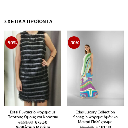
ΣΧΕΤΙΚΆ ΠΡΟΪΌΝΤΑ
-50%
-30%
Estel Γυναικείο Φόρεμα με
Edas Luxury Collection
Παρτούς Ώμους και Κρόσσια
Sonaglio Φόρεμα Αμάνικο
Μακρύ Πολύχρωμο
Original
Η
€
151,00
€
75,50
price
τρέχουσα
Original
Η
Διαθέσιμα Μεγέθη
€
259,00
€
181,30