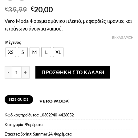
Original
Η
39,99
20,00
€
€
price
τρέχουσα
Vero Moda Φόρεμα αμάνικο πλεκτό, με φαρδιές τιράντες και
was:
τιμή
τετράγωνο άνοιγμα λαιμού.
€39,99.
είναι:
€20,00.
ΕΚΚΑΘΆΡΙΣΗ
Μέγεθος
XS
S
M
L
XL
Vero Moda Φόρεμα Αμάνικο Πλεκτό ποσότητα
ΠΡΟΣΘΉΚΗ ΣΤΟ ΚΑΛΆΘΙ
SIZE GUIDE
Κωδικός προϊόντος:
10302940_4426052
Κατηγορία:
Φoρέματα
Ετικέτες:
Spring-Summer 24
,
Φορέματα