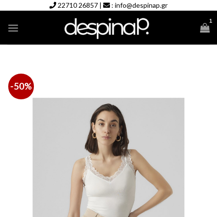
Skip
22710 26857
|
:
info@despinap.gr
to
content
-50%