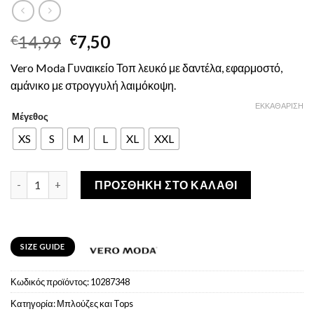
Original
Η
14,99
7,50
€
€
price
τρέχουσα
Vero Moda Γυναικείο Τοπ λευκό με δαντέλα, εφαρμοστό,
was:
τιμή
αμάνικο με στρογγυλή λαιμόκοψη.
€14,99.
είναι:
€7,50.
ΕΚΚΑΘΆΡΙΣΗ
Μέγεθος
XS
S
M
L
XL
XXL
Vero Moda Γυναικείo Τοπ Λευκό Με Δαντέλα ποσότητα
ΠΡΟΣΘΉΚΗ ΣΤΟ ΚΑΛΆΘΙ
SIZE GUIDE
Κωδικός προϊόντος:
10287348
Κατηγορία:
Μπλούζες και Tops