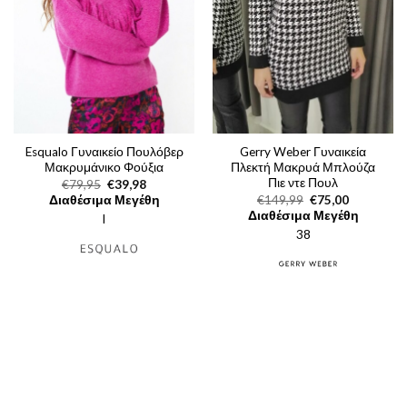
Esqualo Γυναικείο Πουλόβερ
Gerry Weber Γυναικεία
Μακρυμάνικο Φούξια
Πλεκτή Μακρυά Μπλούζα
Πιε ντε Πουλ
Original
Η
€
79,95
€
39,98
price
τρέχουσα
Original
Η
Διαθέσιμα Μεγέθη
€
149,99
€
75,00
was:
τιμή
price
τρέχουσα
Διαθέσιμα Μεγέθη
l
€79,95.
είναι:
was:
τιμή
€39,98.
38
€149,99.
είναι:
€75,00.