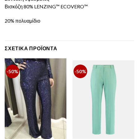
Βισκόζη 80% LENZING™ ECOVERO™
20% πολυαμίδιο
ΣΧΕΤΙΚΆ ΠΡΟΪΌΝΤΑ
-50%
-50%