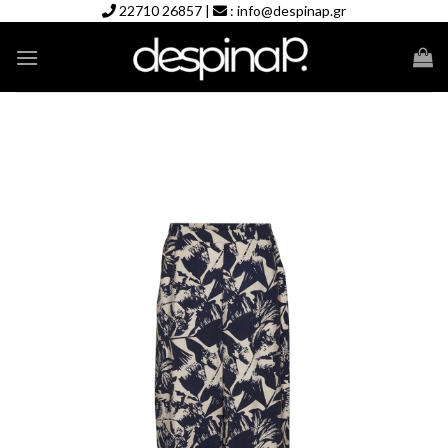
Skip
22710 26857
|
:
info@despinap.gr
to
content