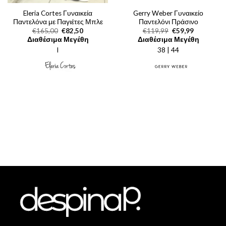
Eleria Cortes Γυναικεία
Gerry Weber Γυναικείο
Παντελόνα με Παγιέτες Μπλε
Παντελόνι Πράσινο
Original
Η
Original
Η
€
165,00
€
82,50
€
119,99
€
59,99
price
τρέχουσα
price
τρέχουσα
Διαθέσιμα Μεγέθη
Διαθέσιμα Μεγέθη
was:
τιμή
was:
τιμή
l
€165,00.
είναι:
38 | 44
€119,99.
είναι:
€82,50.
€59,99.