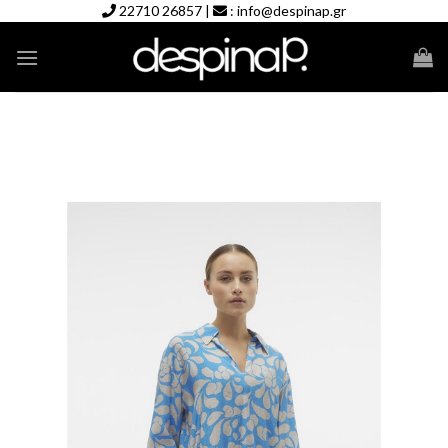
Skip
22710 26857
|
:
info@despinap.gr
to
content