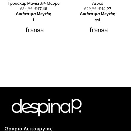
Τρουακάρ Μανίκι 3/4 Μαύρο
Λευκό
Original
Η
Original
Η
€
34,95
€
17,48
€
29,95
€
14,97
price
τρέχουσα
price
τρέχουσα
Διαθέσιμα Μεγέθη
Διαθέσιμα Μεγέθη
was:
τιμή
was:
τιμή
l
€34,95.
είναι:
xxl
€29,95.
είναι:
€17,48.
€14,97.
Ωράριο Λειτουργίας