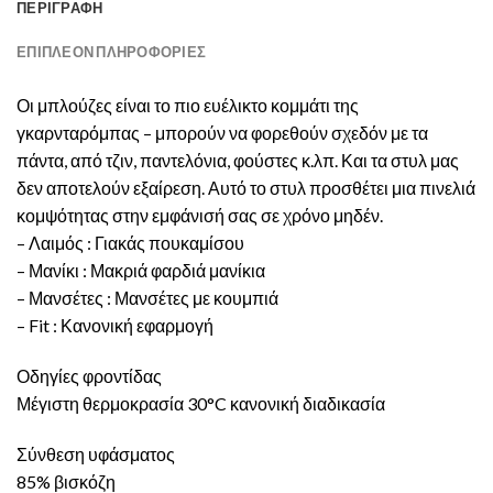
ΠΕΡΙΓΡΑΦΉ
ΕΠΙΠΛΈΟΝ ΠΛΗΡΟΦΟΡΊΕΣ
Οι μπλούζες είναι το πιο ευέλικτο κομμάτι της
γκαρνταρόμπας – μπορούν να φορεθούν σχεδόν με τα
πάντα, από τζιν, παντελόνια, φούστες κ.λπ. Και τα στυλ μας
δεν αποτελούν εξαίρεση. Αυτό το στυλ προσθέτει μια πινελιά
κομψότητας στην εμφάνισή σας σε χρόνο μηδέν.
– Λαιμός : Γιακάς πουκαμίσου
– Μανίκι : Μακριά φαρδιά μανίκια
– Μανσέτες : Μανσέτες με κουμπιά
– Fit : Κανονική εφαρμογή
Οδηγίες φροντίδας
Μέγιστη θερμοκρασία 30°C κανονική διαδικασία
Σύνθεση υφάσματος
85% βισκόζη