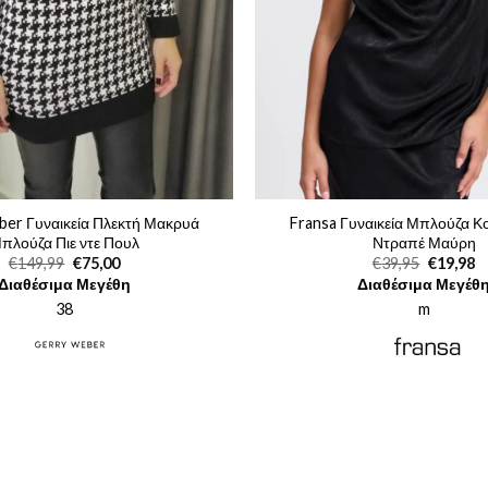
er Γυναικεία Πλεκτή Μακρυά
Fransa Γυναικεία Μπλούζα Κ
πλούζα Πιε ντε Πουλ
Ντραπέ Μαύρη
Original
Η
Original
Η
€
149,99
€
75,00
€
39,95
€
19,98
price
τρέχουσα
price
τ
Διαθέσιμα Μεγέθη
Διαθέσιμα Μεγέθ
was:
τιμή
was:
τι
€149,99.
είναι:
€39,95.
εί
38
m
€75,00.
€1