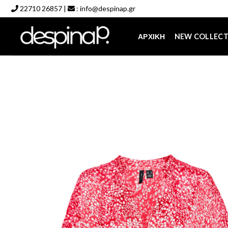
Skip
22710 26857
|
:
info@despinap.gr
to
content
ΑΡΧΙΚΉ
NEW COLLEC