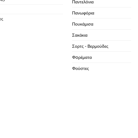
Παντελόνια
Πανωφόρια
ες
Πουκάμισα
Σακάκια
Σορτς - Βερμούδες
Φoρέματα
Φούστες