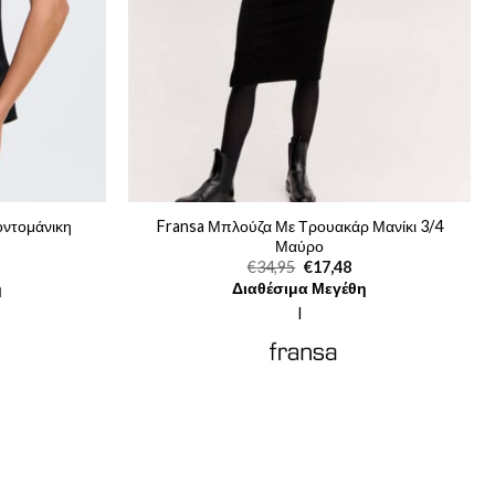
οντομάνικη
Fransa Μπλούζα Με Τρουακάρ Μανίκι 3/4
Μαύρο
Original
Η
€
34,95
€
17,48
ρέχουσα
price
τρέχουσα
η
Διαθέσιμα Μεγέθη
μή
was:
τιμή
ναι:
€34,95.
είναι:
l
9,98.
€17,48.