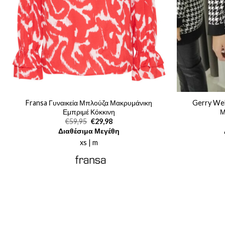
Fransa Γυναικεία Μπλούζα Μακρυμάνικη
Gerry Web
Εμπριμέ Κόκκινη
Μ
Original
Η
€
59,95
€
29,98
price
τρέχουσα
Διαθέσιμα Μεγέθη
was:
τιμή
€59,95.
είναι:
xs | m
€29,98.