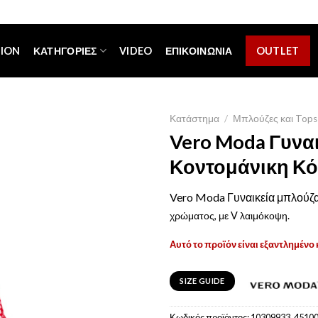
[espa_banner]
TION
ΚΑΤΗΓΟΡΊΕΣ
VIDEO
ΕΠΙΚΟΙΝΩΝΊΑ
OUTLET
Κατάστημα
/
Μπλούζες και Tops
Vero Moda Γυνα
Κοντομάνικη Κό
Vero Moda Γυναικεία μπλούζα
χρώματος
, με V λαιμόκοψη.
Αυτό το προϊόν είναι εξαντλημένο 
SIZE GUIDE
Κωδικός προϊόντος:
10309933_4510