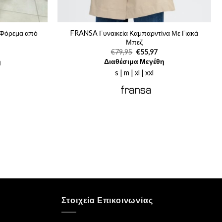
 Φόρεμα από
FRANSA Γυναικεία Καμπαρντίνα Με Γιακά
Μπεζ
Η
Original
Η
€
79,95
€
55,97
ρέχουσα
price
τρέχουσα
η
Διαθέσιμα Μεγέθη
ιμή
was:
τιμή
.
ίναι:
€79,95.
είναι:
s | m | xl | xxl
65,00.
€55,97.
Στοιχεία Επικοινωνίας