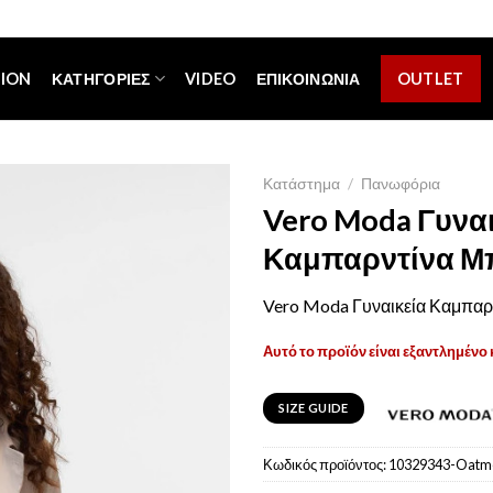
[espa_banner]
TION
ΚΑΤΗΓΟΡΊΕΣ
VIDEO
ΕΠΙΚΟΙΝΩΝΊΑ
OUTLET
Κατάστημα
/
Πανωφόρια
Vero Moda Γυνα
Καμπαρντίνα Μ
Vero Moda Γυναικεία Καμπαρ
Αυτό το προϊόν είναι εξαντλημένο 
SIZE GUIDE
Κωδικός προϊόντος:
10329343-Oatm