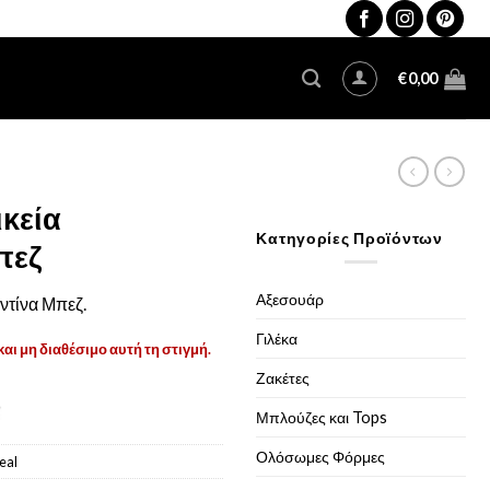
€
0,00
ικεία
Κατηγορίες Προϊόντων
πεζ
Αξεσουάρ
ντίνα Μπεζ.
Γιλέκα
και μη διαθέσιμο αυτή τη στιγμή.
Ζακέτες
Μπλούζες και Tops
Ολόσωμες Φόρμες
eal