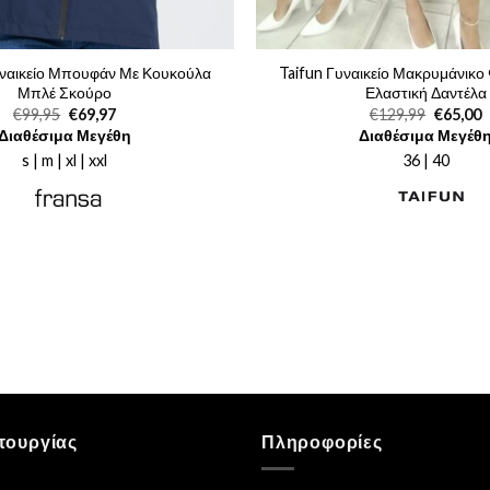
αικείο Μπουφάν Με Κουκούλα
Taifun Γυναικείο Μακρυμάνικο
Μπλέ Σκούρο
Ελαστική Δαντέλα
Original
Η
Original
€
99,95
€
69,97
€
129,99
€
65,00
price
τρέχουσα
price
τ
Διαθέσιμα Μεγέθη
Διαθέσιμα Μεγέθ
was:
τιμή
was:
τ
€99,95.
είναι:
€129,99
ε
s | m | xl | xxl
36 | 40
€69,97.
€
τουργίας
Πληροφορίες