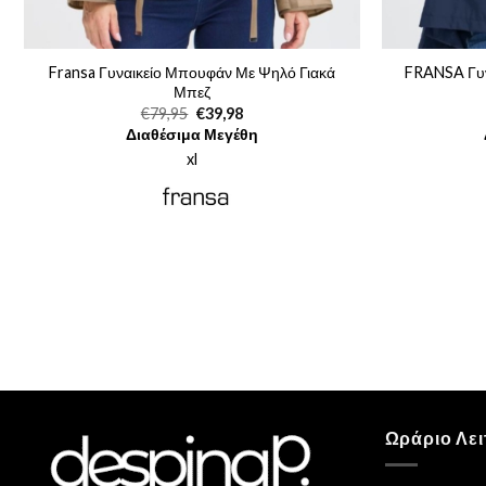
Fransa Γυναικείο Μπουφάν Με Ψηλό Γιακά
FRANSA Γυν
Μπεζ
Original
Η
€
79,95
€
39,98
price
τρέχουσα
Διαθέσιμα Μεγέθη
was:
τιμή
€79,95.
είναι:
xl
€39,98.
Ωράριο Λει