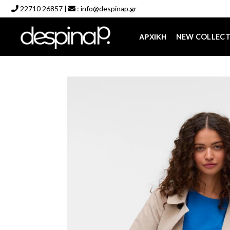
Skip
22710 26857
|
:
info@despinap.gr
to
content
ΑΡΧΙΚΉ
NEW COLLEC