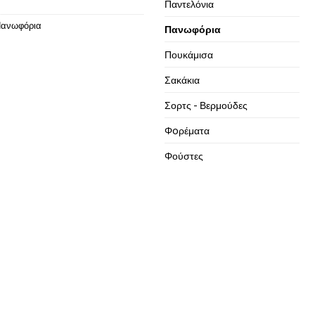
Παντελόνια
ανωφόρια
Πανωφόρια
Πουκάμισα
Σακάκια
Σορτς - Βερμούδες
Φoρέματα
Φούστες