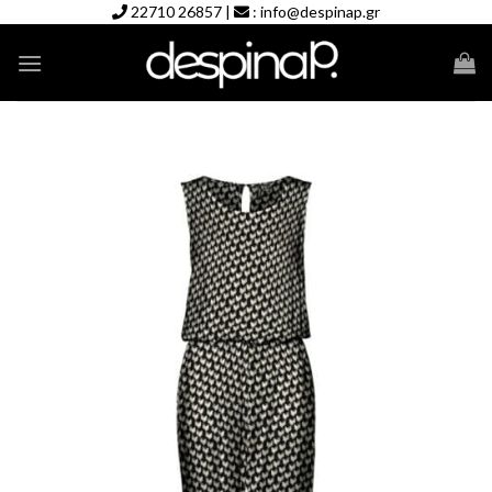
Skip
22710 26857
|
:
info@despinap.gr
to
content