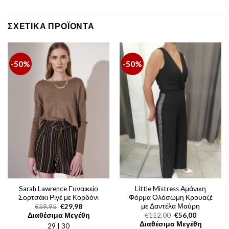
ΣΧΕΤΙΚΆ ΠΡΟΪΌΝΤΑ
-50%
-50%
Sarah Lawrence Γυναικείο
Little Mistress Αμάνικη
Σορτσάκι Ριγέ με Κορδόνι
Φόρμα Ολόσωμη Κρουαζέ
με Δαντέλα Μαύρη
Original
Η
€
59,95
€
29,98
price
τρέχουσα
Original
Η
Διαθέσιμα Μεγέθη
€
112,00
€
56,00
was:
τιμή
price
τρέχουσα
Διαθέσιμα Μεγέθη
29 | 30
€59,95.
είναι:
was:
τιμή