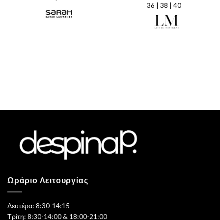
€29,98.
36 | 38 | 40
€112,00.
είναι:
€56,00.
Ωράριο Λειτουργίας
Δευτέρα: 8:30-14:15
Τρίτη: 8:30-14:00 & 18:00-21:00