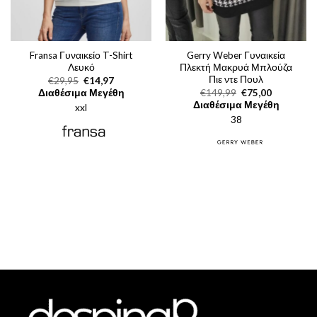
Fransa Γυναικείο T-Shirt
Gerry Weber Γυναικεία
Λευκό
Πλεκτή Μακρυά Μπλούζα
Πιε ντε Πουλ
Original
Η
€
29,95
€
14,97
price
τρέχουσα
Original
Η
Διαθέσιμα Μεγέθη
€
149,99
€
75,00
was:
τιμή
price
τρέχουσα
Διαθέσιμα Μεγέθη
xxl
€29,95.
είναι:
was:
τιμή
€14,97.
38
€149,99.
είναι:
€75,00.