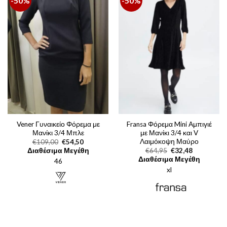
-50%
-50%
Vener Γυναικείο Φόρεμα με
Fransa Φόρεμα Mini Αμπιγιέ
Μανίκι 3/4 Μπλε
με Μανίκι 3/4 και V
Λαιμόκοψη Μαύρο
Original
Η
€
109,00
€
54,50
price
τρέχουσα
Original
Η
Διαθέσιμα Μεγέθη
€
64,95
€
32,48
was:
τιμή
price
τρέχουσα
Διαθέσιμα Μεγέθη
46
€109,00.
είναι:
was:
τιμή
€54,50.
xl
€64,95.
είναι:
€32,48.