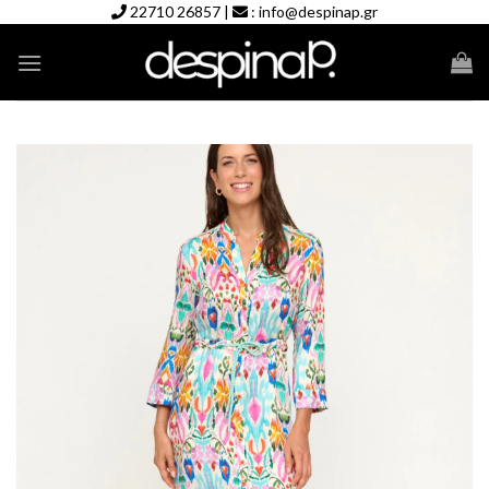
Skip
22710 26857
|
:
info@despinap.gr
to
content