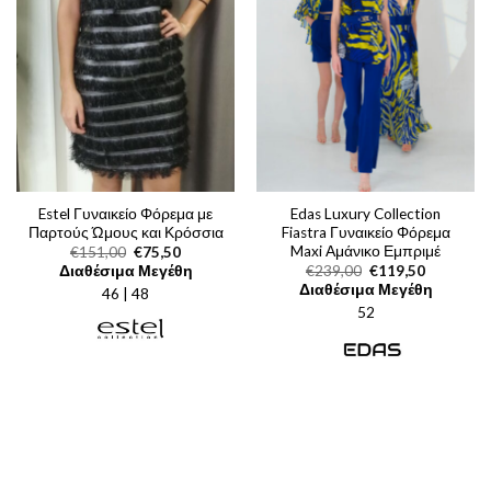
Estel Γυναικείο Φόρεμα με
Edas Luxury Collection
Παρτούς Ώμους και Κρόσσια
Fiastra Γυναικείο Φόρεμα
Maxi Αμάνικο Εμπριμέ
Original
Η
€
151,00
€
75,50
price
τρέχουσα
Original
Η
Διαθέσιμα Μεγέθη
€
239,00
€
119,50
was:
τιμή
price
τρέχουσα
Διαθέσιμα Μεγέθη
46 | 48
€151,00.
είναι:
was:
τιμή
€75,50.
52
€239,00.
είναι:
€119,50.