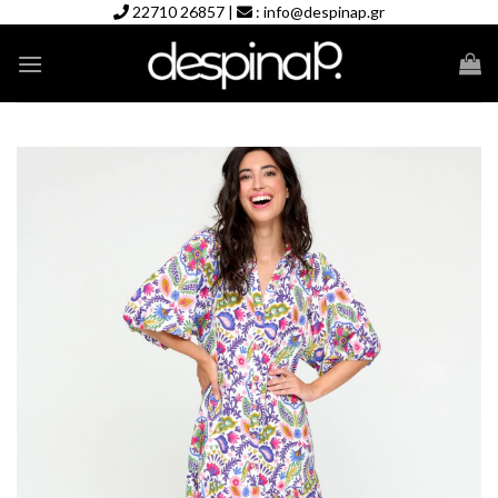
Skip
22710 26857
|
:
info@despinap.gr
to
content