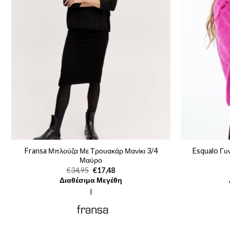
Fransa Μπλούζα Με Τρουακάρ Μανίκι 3/4
Esqualo Γυ
Μαύρο
Original
Η
€
34,95
€
17,48
price
τρέχουσα
Διαθέσιμα Μεγέθη
was:
τιμή
€34,95.
είναι:
l
€17,48.