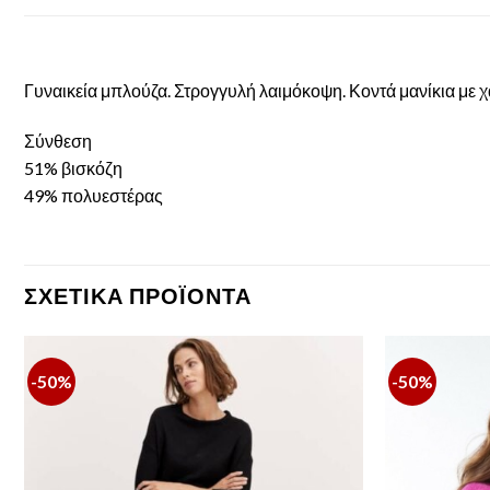
Γυναικεία μπλούζα. Στρογγυλή λαιμόκοψη. Κοντά μανίκια με χ
Σύνθεση
51% βισκόζη
49% πολυεστέρας
ΣΧΕΤΙΚΆ ΠΡΟΪΌΝΤΑ
-50%
-50%