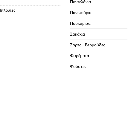
Παντελόνια
πλούζες
Πανωφόρια
Πουκάμισα
Σακάκια
Σορτς - Βερμούδες
Φoρέματα
Φούστες