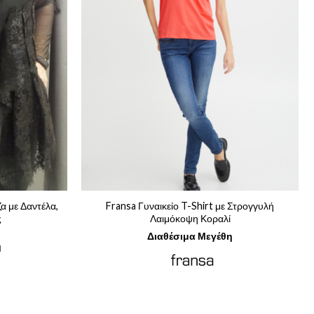
ζα με Δαντέλα,
Fransa Γυναικείο T-Shirt με Στρογγυλή
ς
Λαιμόκοψη Κοραλί
Η
Διαθέσιμα Μεγέθη
ρέχουσα
η
ιμή
.
ίναι:
79,50.