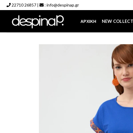
Skip
22710 26857
|
:
info@despinap.gr
to
content
ΑΡΧΙΚΉ
NEW COLLEC