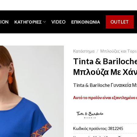
[espa_banner]
TION
ΚΑΤΗΓΟΡΊΕΣ
VIDEO
ΕΠΙΚΟΙΝΩΝΊΑ
OUTLET
Κατάστημα
/
Μπλούζες και Tops
Tinta & Bariloch
Μπλούζα Με Χάν
Tinta & Bariloche Γυναικεία 
Αυτό το προϊόν είναι εξαντλημένο 
Κωδικός προϊόντος:
3812245