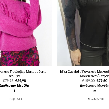
ναικείο Πουλόβερ Μακρυμάνικο
Eliza Cavaletti Γυναικεία Μπλού
Φούξια
Μουσελίνα & Στρα
Original
Η
Original
€
79,95
€
39,98
€
159,00
€
79,50
price
τρέχουσα
price
τ
Διαθέσιμα Μεγέθη
Διαθέσιμα Μεγέθ
was:
τιμή
was:
τ
€79,95.
είναι:
€159,00
ε
l
m
€39,98.
€