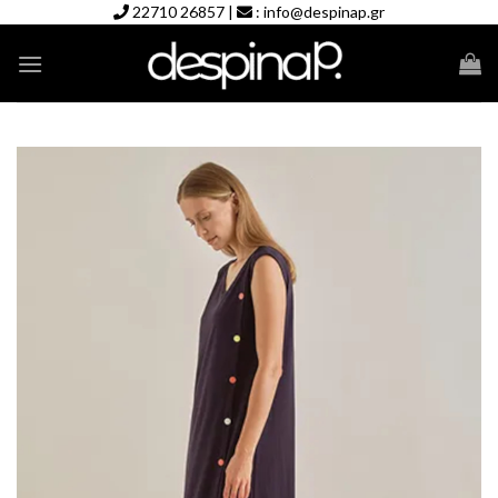
Skip
22710 26857
|
:
info@despinap.gr
to
content