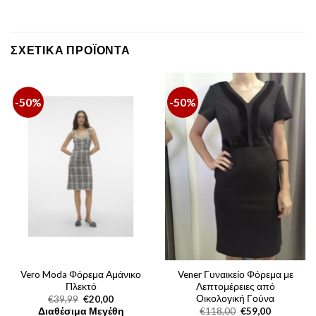
ΣΧΕΤΙΚΆ ΠΡΟΪΌΝΤΑ
-50%
-50%
Vero Moda Φόρεμα Αμάνικο
Vener Γυναικείο Φόρεμα με
Πλεκτό
Λεπτομέρειες από
Οικολογική Γούνα
Original
Η
€
39,99
€
20,00
price
τρέχουσα
Original
Η
Διαθέσιμα Μεγέθη
€
118,00
€
59,00