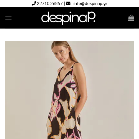
Skip
22710 26857
|
:
info@despinap.gr
to
content