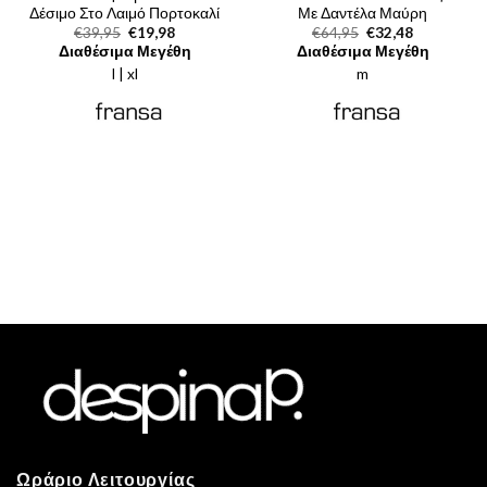
Δέσιμο Στο Λαιμό Πορτοκαλί
Με Δαντέλα Μαύρη
Original
Η
Original
Η
€
39,95
€
19,98
€
64,95
€
32,48
price
τρέχουσα
price
τρέχουσα
Διαθέσιμα Μεγέθη
Διαθέσιμα Μεγέθη
was:
τιμή
was:
τιμή
l | xl
€39,95.
είναι:
m
€64,95.
είναι:
€19,98.
€32,48.
Ωράριο Λειτουργίας