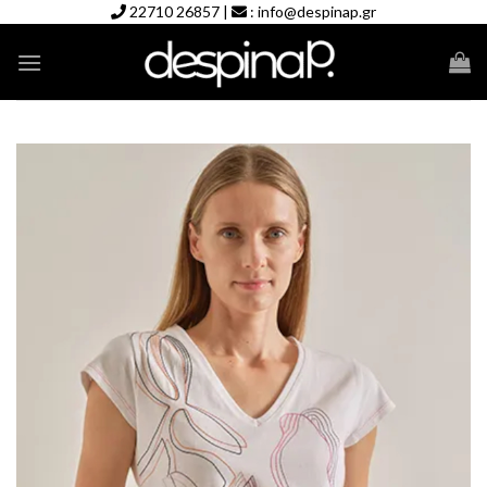
Skip
22710 26857
|
:
info@despinap.gr
to
content