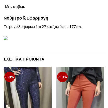
-Μην στίβετε
Νούμερο & Εφαρμογή
Tο μοντέλο φοράει No 27 και έχει ύψος 177cm.
ΣΧΕΤΙΚΆ ΠΡΟΪΌΝΤΑ
-50%
-50%