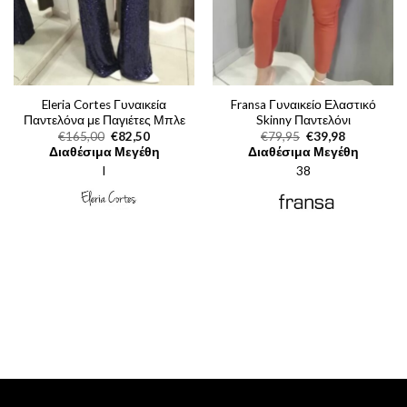
Eleria Cortes Γυναικεία
Fransa Γυναικείο Ελαστικό
Παντελόνα με Παγιέτες Μπλε
Skinny Παντελόνι
Original
Η
Original
Η
€
165,00
€
82,50
€
79,95
€
39,98
price
τρέχουσα
price
τρέχουσα
Διαθέσιμα Μεγέθη
Διαθέσιμα Μεγέθη
was:
τιμή
was:
τιμή
l
€165,00.
είναι:
38
€79,95.
είναι:
€82,50.
€39,98.