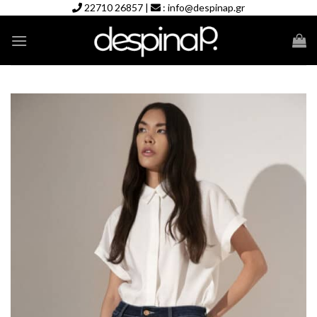
Skip
22710 26857
|
:
info@despinap.gr
to
content