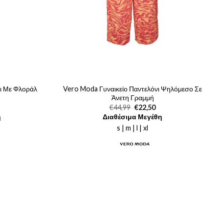
ι Με Φλοράλ
Vero Moda Γυναικείο Παντελόνι Ψηλόμεσο Σε
Άνετη Γραμμή
Original
Η
€
44,99
€
22,50
ρέχουσα
price
τρέχουσα
η
Διαθέσιμα Μεγέθη
μή
was:
τιμή
ναι:
€44,99.
είναι:
s | m | l | xl
0,00.
€22,50.