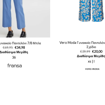
Vero Moda Γυναικείο Παντελόν
υναικείο Παντελόνι 7/8 Μπλε
Σχέδιο
Original
Η
€
69,95
€
34,98
price
τρέχουσα
Original
Η
€
39,99
€
20,00
Διαθέσιμα Μεγέθη
was:
τιμή
price
τ
Διαθέσιμα Μεγέθ
€69,95.
είναι:
36
was:
τι
€34,98.
€39,99.
εί
xs | l
€2