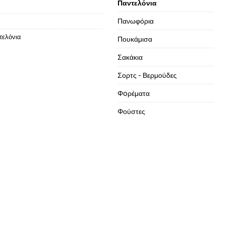
Παντελόνια
Πανωφόρια
τελόνια
Πουκάμισα
Σακάκια
Σορτς - Βερμούδες
Φoρέματα
Φούστες