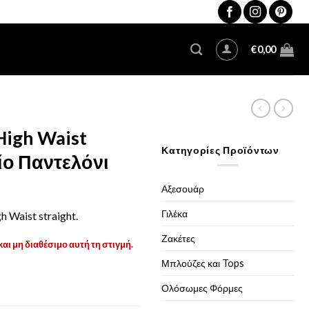
€
0,00
High Waist
Κατηγορίες Προϊόντων
είο Παντελόνι
Αξεσουάρ
Γιλέκα
h Waist straight.
Ζακέτες
και μη διαθέσιμο αυτή τη στιγμή.
Μπλούζες και Tops
Ολόσωμες Φόρμες