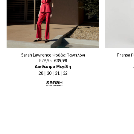
Sarah Lawrence Φούξια Παντελόνι
Fransa Γ
Original
Η
€
79,95
€
39,98
price
τρέχουσα
Διαθέσιμα Μεγέθη
was:
τιμή
€79,95.
είναι:
28 | 30 | 31 | 32
€39,98.