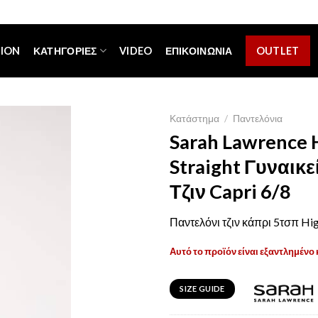
[espa_banner]
TION
ΚΑΤΗΓΟΡΊΕΣ
VIDEO
ΕΠΙΚΟΙΝΩΝΊΑ
OUTLET
Κατάστημα
/
Παντελόνια
Sarah Lawrence 
Straight Γυναικ
Τζιν Capri 6/8
Παντελόνι τζιν κάπρι 5τσπ Hig
Αυτό το προϊόν είναι εξαντλημένο 
SIZE GUIDE