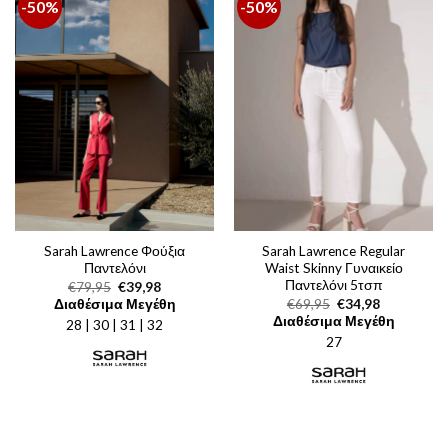
-50%
-50%
Sarah Lawrence Φούξια
Sarah Lawrence Regular
Παντελόνι
Waist Skinny Γυναικείο
Παντελόνι 5τσπ
Original
Η
€
79,95
€
39,98
price
τρέχουσα
Original
Η
Διαθέσιμα Μεγέθη
€
69,95
€
34,98
was:
τιμή
price
τρέχουσα
Διαθέσιμα Μεγέθη
28 | 30 | 31 | 32
€79,95.
είναι:
was:
τιμή
€39,98.
27
€69,95.
είναι:
€34,98.