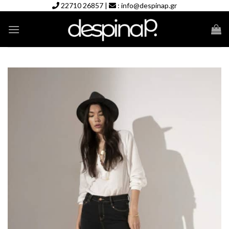
Skip
22710 26857
|
:
info@despinap.gr
to
content