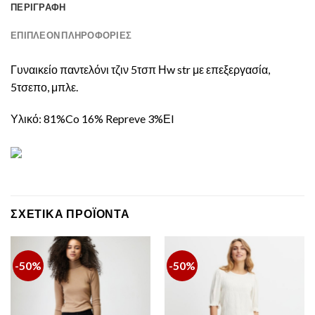
ΠΕΡΙΓΡΑΦΉ
ΕΠΙΠΛΈΟΝ ΠΛΗΡΟΦΟΡΊΕΣ
Γυναικείο παντελόνι τζιν 5τσπ Ηw str με επεξεργασία,
5τσεπο, μπλε.
Υλικό: 81%Co 16% Repreve 3%Εl
ΣΧΕΤΙΚΆ ΠΡΟΪΌΝΤΑ
-50%
-50%