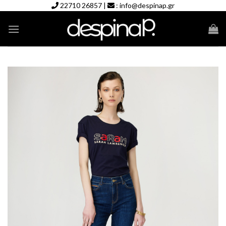
Skip
22710 26857
|
:
info@despinap.gr
to
content