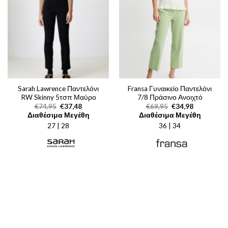
Sarah Lawrence Παντελόνι
Fransa Γυναικείο Παντελόνι
RW Skinny 5τσπ Μαύρο
7/8 Πράσινο Ανοιχτό
Original
Η
Original
Η
€
74,95
€
37,48
€
69,95
€
34,98
price
τρέχουσα
price
τρέχουσα
Διαθέσιμα Μεγέθη
Διαθέσιμα Μεγέθη
was:
τιμή
was:
τιμή
27 | 28
€74,95.
είναι:
36 | 34
€69,95.
είναι:
€37,48.
€34,98.