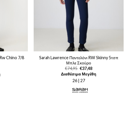
 Rw Chino 7/8
Sarah Lawrence Παντελόνι RW Skinny 5τσπ
Μπλε Σκούρο
Original
Η
€
74,95
€
37,48
price
τρέχουσα
η
Διαθέσιμα Μεγέθη
was:
τιμή
€74,95.
είναι:
26 | 27
€37,48.