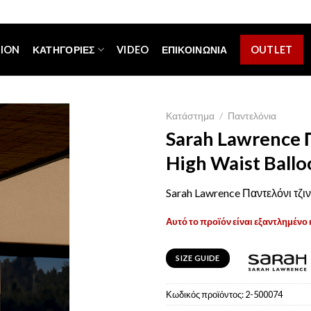
[espa_banner]
TION
ΚΑΤΗΓΟΡΊΕΣ
VIDEO
ΕΠΙΚΟΙΝΩΝΊΑ
OUTLET
Κατάστημα
/
Παντελόνια
Sarah Lawrence 
High Waist Ballo
Sarah Lawrence Παντελόνι τζιν 
Αυτό το προϊόν είναι εξαντλημένο 
SIZE GUIDE
Κωδικός προϊόντος:
2-500074