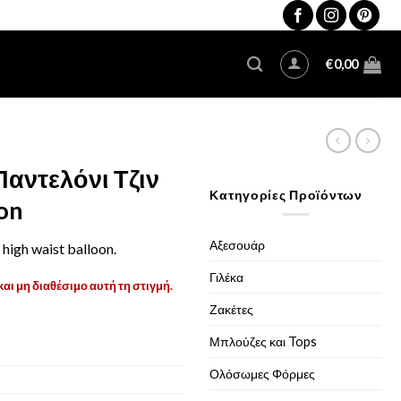
€
0,00
Παντελόνι Τζιν
Κατηγορίες Προϊόντων
on
Αξεσουάρ
high waist balloon.
Γιλέκα
και μη διαθέσιμο αυτή τη στιγμή.
Ζακέτες
Μπλούζες και Tops
Ολόσωμες Φόρμες