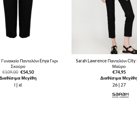
 Γυναικείο Παντελόνι Enya Γκρι
Sarah Lawrence Παντελόνι City
Σκούρο
Μαύρο
Original
Η
€
109,00
€
54,50
€
74,95
price
τρέχουσα
Διαθέσιμα Μεγέθη
Διαθέσιμα Μεγέθ
was:
τιμή
€109,00.
είναι:
l | xl
26 | 27
€54,50.