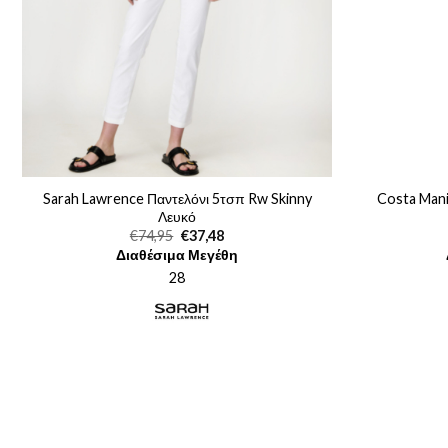
Sarah Lawrence Παντελόνι 5τσπ Rw Skinny
Costa Mani
Λευκό
Original
Η
€
74,95
€
37,48
price
τρέχουσα
Διαθέσιμα Μεγέθη
was:
τιμή
€74,95.
είναι:
28
€37,48.