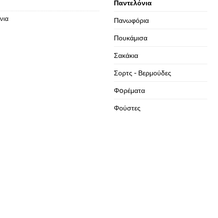
Παντελόνια
νια
Πανωφόρια
Πουκάμισα
Σακάκια
Σορτς - Βερμούδες
Φoρέματα
Φούστες