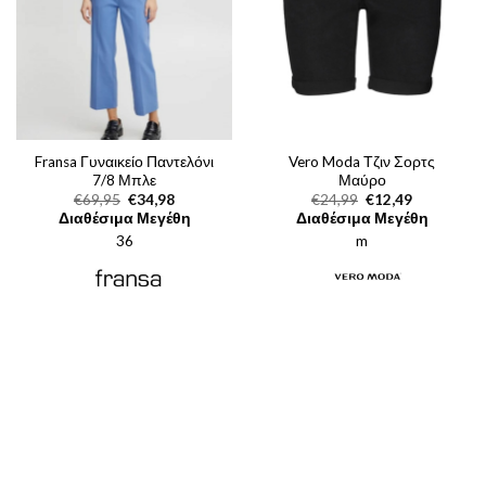
Fransa Γυναικείο Παντελόνι
Vero Moda Τζιν Σορτς
7/8 Μπλε
Μαύρο
Original
Η
Original
Η
€
69,95
€
34,98
€
24,99
€
12,49
price
τρέχουσα
price
τρέχουσα
Διαθέσιμα Μεγέθη
Διαθέσιμα Μεγέθη
was:
τιμή
was:
τιμή
36
€69,95.
είναι:
m
€24,99.
είναι:
€34,98.
€12,49.