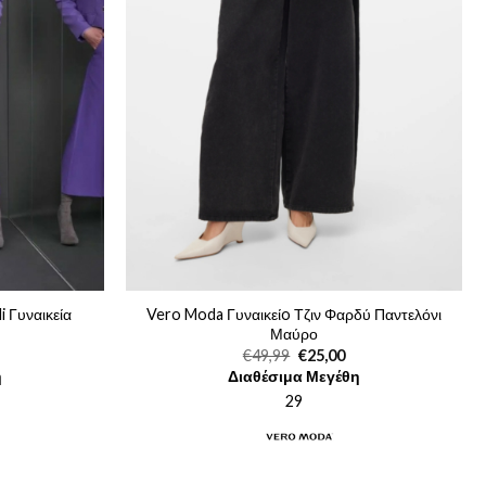
i Γυναικεία
Vero Moda Γυναικείo Τζιν Φαρδύ Παντελόνι
Μαύρο
Original
Η
€
49,99
€
25,00
ρέχουσα
price
τρέχουσα
η
Διαθέσιμα Μεγέθη
μή
was:
τιμή
ναι:
€49,99.
είναι:
29
9,95.
€25,00.