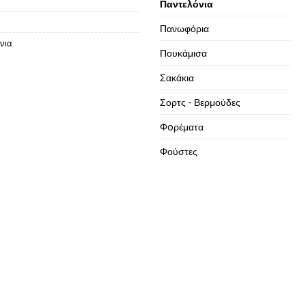
Παντελόνια
Πανωφόρια
νια
Πουκάμισα
Σακάκια
Σορτς - Βερμούδες
Φoρέματα
Φούστες