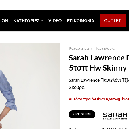
[espa_banner]
TION
ΚΑΤΗΓΟΡΊΕΣ
VIDEO
ΕΠΙΚΟΙΝΩΝΊΑ
OUTLET
Κατάστημα
/
Παντελόνια
Sarah Lawrence 
5τσπ Hw Skinny
Sarah Lawrence Παντελόνι Τζ
Σκούρο.
Αυτό το προϊόν είναι εξαντλημένο 
SIZE GUIDE