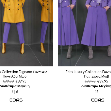
 Collection Dignano Γυναικείο
Edas Luxury Collection Davol
Παντελόνι Μωβ
Παντελόνα Μωβ
Original
Η
Original
Η
€
79,90
€
39,95
€
79,90
€
39,95
price
τρέχουσα
price
τ
Διαθέσιμα Μεγέθη
Διαθέσιμα Μεγέθ
was:
τιμή
was:
τι
€79,90.
είναι:
€79,90.
εί
7 | 6
46
€39,95.
€3