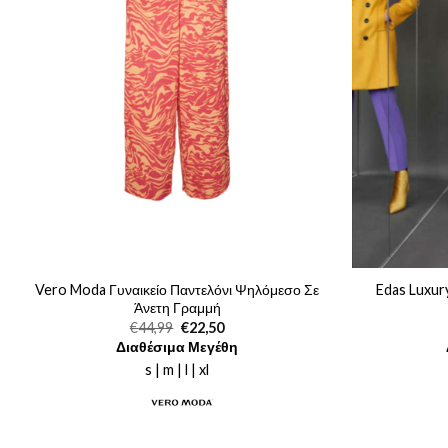
Vero Moda Γυναικείο Παντελόνι Ψηλόμεσο Σε
Edas Luxury
Άνετη Γραμμή
Original
Η
€
44,99
€
22,50
price
τρέχουσα
Διαθέσιμα Μεγέθη
was:
τιμή
€44,99.
είναι:
s | m | l | xl
€22,50.