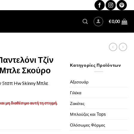
€
0,00
Παντελόνι Τζίν
Κατηγορίες Προϊόντων
 Μπλε Σκούρο
Αξεσουάρ
ίν 5τσπ Hw Skinny Μπλε
Γιλέκα
και μη διαθέσιμο αυτή τη στιγμή.
Ζακέτες
Μπλούζες και Tops
Ολόσωμες Φόρμες