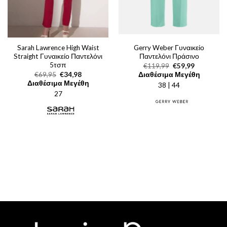
Sarah Lawrence High Waist
Gerry Weber Γυναικείο
Straight Γυναικείο Παντελόνι
Παντελόνι Πράσινο
5τσπ
Original
Η
€
119,99
€
59,99
price
τρέχουσα
Original
Η
€
69,95
€
34,98
Διαθέσιμα Μεγέθη
was:
τιμή
price
τρέχουσα
Διαθέσιμα Μεγέθη
38 | 44
€119,99.
είναι:
was:
τιμή
€59,99.
27
€69,95.
είναι:
€34,98.