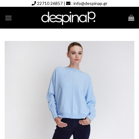
Skip
22710 26857
|
:
info@despinap.gr
to
content