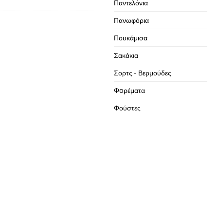
Παντελόνια
Πανωφόρια
Πουκάμισα
Σακάκια
Σορτς - Βερμούδες
Φoρέματα
Φούστες