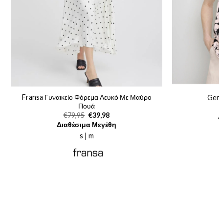
Fransa Γυναικείο Φόρεμα Λευκό Με Μαύρο
Ger
Πουά
Original
Η
€
79,95
€
39,98
price
τρέχουσα
Διαθέσιμα Μεγέθη
was:
τιμή
€79,95.
είναι:
s | m
€39,98.