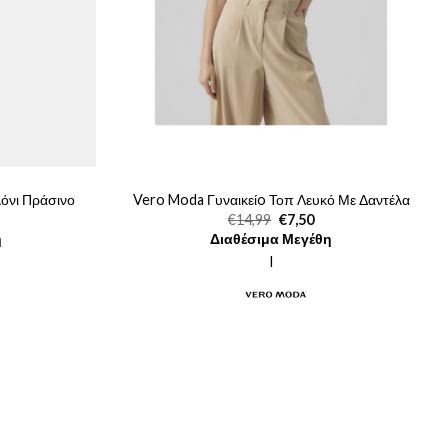
όνι Πράσινο
Vero Moda Γυναικείo Τοπ Λευκό Με Δαντέλα
Η
Original
Η
€
14,99
€
7,50
ρέχουσα
price
τρέχουσα
η
Διαθέσιμα Μεγέθη
ιμή
was:
τιμή
.
ίναι:
€14,99.
είναι:
l
59,99.
€7,50.