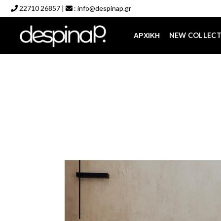
Skip
22710 26857
|
:
info@despinap.gr
to
content
ΑΡΧΙΚΉ
NEW COLLEC