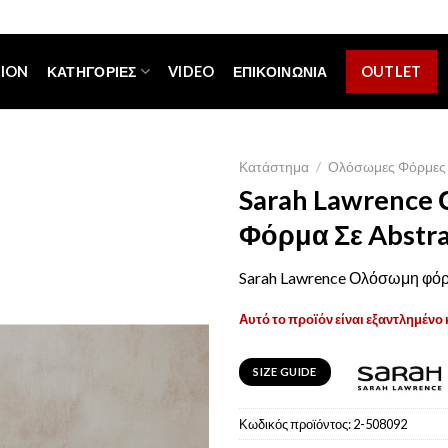
[espa_banner]
TION
ΚΑΤΗΓΟΡΊΕΣ
VIDEO
ΕΠΙΚΟΙΝΩΝΊΑ
OUTLET
Κατάστημα
/
Ολόσωμες Φόρμες
Sarah Lawrence
Φόρμα Σε Abstra
Sarah Lawrence Ολόσωμη φόρμα
Αυτό το προϊόν είναι εξαντλημένο 
SIZE GUIDE
Κωδικός προϊόντος:
2-508092