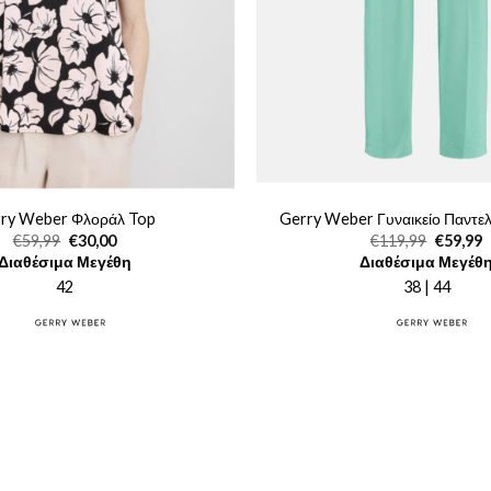
ry Weber Φλοράλ Top
Gerry Weber Γυναικείο Παντελ
Original
Η
Original
€
59,99
€
30,00
€
119,99
€
59,99
price
τρέχουσα
price
τ
Διαθέσιμα Μεγέθη
Διαθέσιμα Μεγέθ
was:
τιμή
was:
τ
€59,99.
είναι:
€119,99
ε
42
38 | 44
€30,00.
€