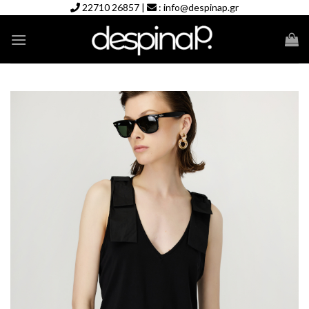
Skip
22710 26857
|
:
info@despinap.gr
to
content