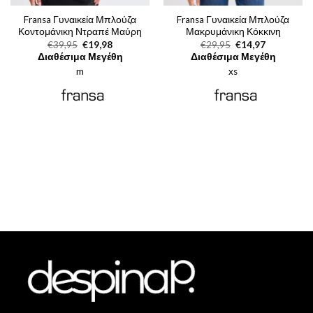
Fransa Γυναικεία Μπλούζα
Fransa Γυναικεία Μπλούζα
Κοντομάνικη Ντραπέ Μαύρη
Μακρυμάνικη Κόκκινη
Original
Η
Original
Η
€
39,95
€
19,98
€
29,95
€
14,97
price
τρέχουσα
price
τρέχουσα
Διαθέσιμα Μεγέθη
Διαθέσιμα Μεγέθη
was:
τιμή
was:
τιμή
m
€39,95.
είναι:
xs
€29,95.
είναι:
€19,98.
€14,97.