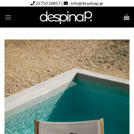
Skip
22710 26857
|
:
info@despinap.gr
to
content