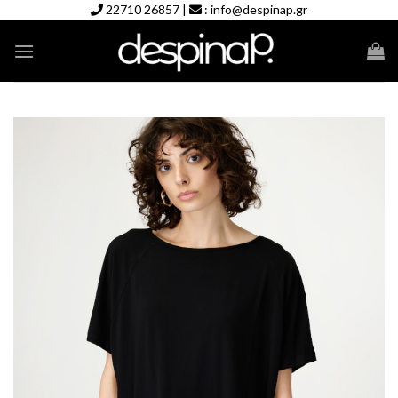
Skip
22710 26857
|
:
info@despinap.gr
to
content