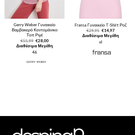
Gerry Weber Γυναικείο
Fransa Γυναικείο T-Shirt Ροζ
Βαμβακερό Κοντομάνικο
Original
Η
€
29,95
€
14,97
price
τρέχουσα
Τοπ Ριγέ
Διαθέσιμα Μεγέθη
was:
τιμή
Original
Η
€
55,99
€
28,00
xl
€29,95.
είναι:
price
τρέχουσα
Διαθέσιμα Μεγέθη
€14,97.
was:
τιμή
46
€55,99.
είναι:
€28,00.