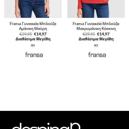
Fransa Γυναικεία Μπλούζα
Fransa Γυναικεία Μπλούζα
Αμάνικη Μαύρη
Μακρυμάνικη Κόκκινη
Original
Η
Original
Η
€
29,95
€
14,97
€
29,95
€
14,97
price
τρέχουσα
price
τρέχουσα
Διαθέσιμα Μεγέθη
Διαθέσιμα Μεγέθη
was:
τιμή
was:
τιμή
xs
€29,95.
είναι:
xs
€29,95.
είναι:
€14,97.
€14,97.