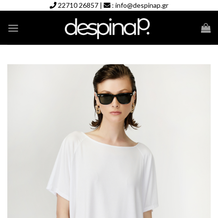
Skip
22710 26857
|
:
info@despinap.gr
to
content