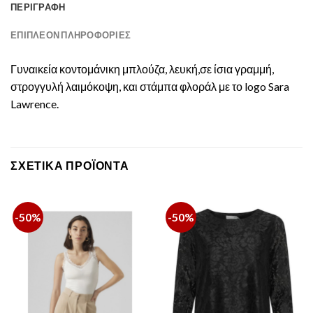
ΠΕΡΙΓΡΑΦΉ
ΕΠΙΠΛΈΟΝ ΠΛΗΡΟΦΟΡΊΕΣ
Γυναικεία κοντομάνικη μπλούζα, λευκή,σε ίσια γραμμή,
στρογγυλή λαιμόκοψη, και στάμπα φλοράλ με το logo Sara
Lawrence.
ΣΧΕΤΙΚΆ ΠΡΟΪΌΝΤΑ
-50%
-50%