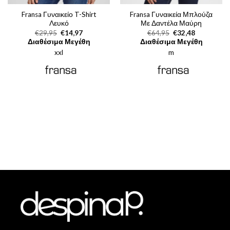
Fransa Γυναικείο T-Shirt
Fransa Γυναικεία Μπλούζα
Λευκό
Με Δαντέλα Μαύρη
Original
Η
Original
Η
€
29,95
€
14,97
€
64,95
€
32,48
price
τρέχουσα
price
τρέχουσα
Διαθέσιμα Μεγέθη
Διαθέσιμα Μεγέθη
was:
τιμή
was:
τιμή
xxl
€29,95.
είναι:
m
€64,95.
είναι:
€14,97.
€32,48.