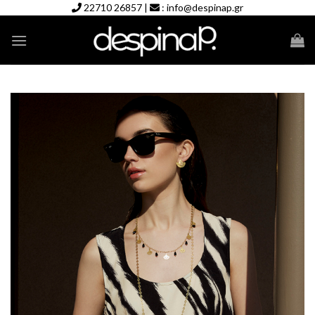
Skip
22710 26857
|
:
info@despinap.gr
to
content