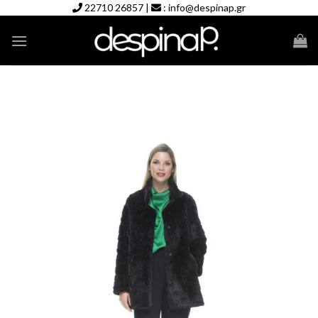
Skip
22710 26857
|
:
info@despinap.gr
to
content