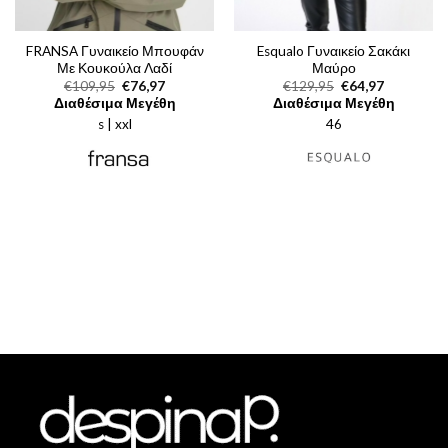
FRANSA Γυναικείο Μπουφάν
Esqualo Γυναικείο Σακάκι
Με Κουκούλα Λαδί
Μαύρο
Original
Η
Original
Η
€
109,95
€
76,97
€
129,95
€
64,97
price
τρέχουσα
price
τρέχουσα
Διαθέσιμα Μεγέθη
Διαθέσιμα Μεγέθη
was:
τιμή
was:
τιμή
s | xxl
€109,95.
είναι:
46
€129,95.
είναι:
€76,97.
€64,97.