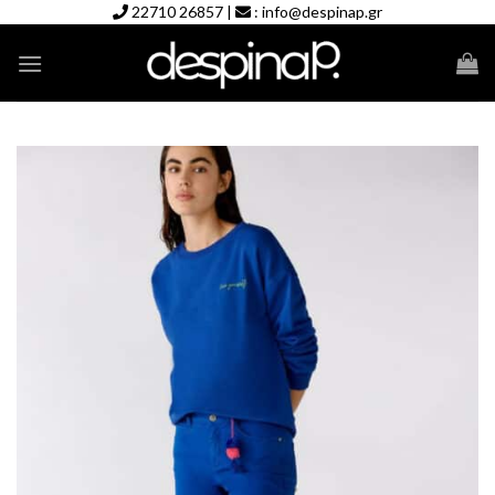
Skip
22710 26857
|
:
info@despinap.gr
to
content