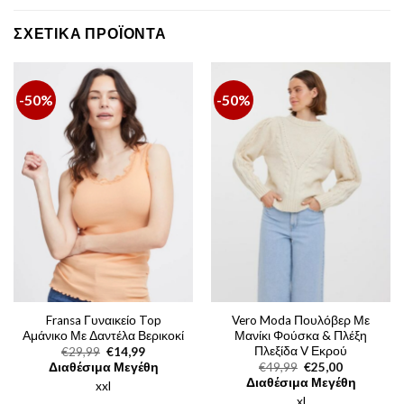
ΣΧΕΤΙΚΆ ΠΡΟΪΌΝΤΑ
-50%
-50%
Fransa Γυναικείο Top
Vero Moda Πουλόβερ Με
Αμάνικο Με Δαντέλα Βερικοκί
Μανίκι Φούσκα & Πλέξη
Πλεξίδα V Εκρού
Original
Η
€
29,99
€
14,99
price
τρέχουσα
Original
Η
Διαθέσιμα Μεγέθη
€
49,99
€
25,00
was:
τιμή
price
τρέχουσα
Διαθέσιμα Μεγέθη
xxl
€29,99.
είναι:
was:
τιμή
€14,99.
xl
€49,99.
είναι: