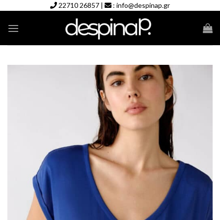
Skip
22710 26857
|
:
info@despinap.gr
to
content