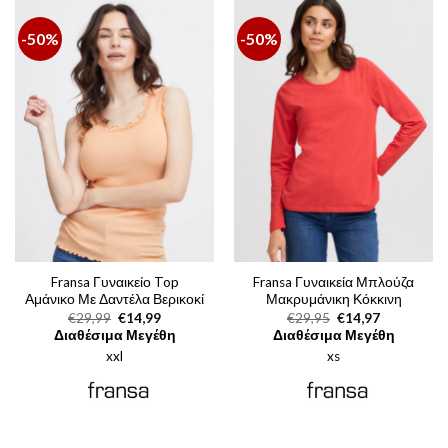
-50%
-50%
Fransa Γυναικείο Top
Fransa Γυναικεία Μπλούζα
Αμάνικο Με Δαντέλα Βερικοκί
Μακρυμάνικη Κόκκινη
Original
Η
Original
Η
€
29,99
€
14,99
€
29,95
€
14,97
price
τρέχουσα
price
τρέχουσα
Διαθέσιμα Μεγέθη
Διαθέσιμα Μεγέθη
was:
τιμή
was:
τιμή
xxl
€29,99.
είναι:
xs
€29,95.
είναι:
€14,99.
€14,97.