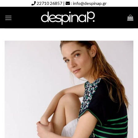
Skip
22710 26857
|
:
info@despinap.gr
to
content