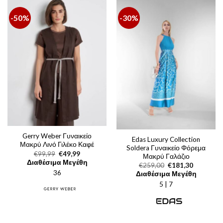
-50%
-30%
Gerry Weber Γυναικείο
Edas Luxury Collection
Μακρύ Λινό Γιλέκο Καφέ
Soldera Γυναικείο Φόρεμα
Original
Η
€
99,99
€
49,99
Μακρύ Γαλάζιο
price
τρέχουσα
Διαθέσιμα Μεγέθη
Original
Η
€
259,00
€
181,30
was:
τιμή
price
τρέχουσα
36
€99,99.
είναι:
Διαθέσιμα Μεγέθη
was:
τιμή
€49,99.
5 | 7
€259,00.
είναι:
€181,30.