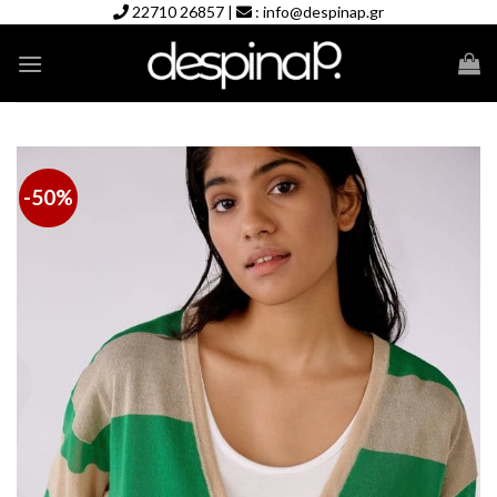
Skip
22710 26857
|
:
info@despinap.gr
to
content
-50%