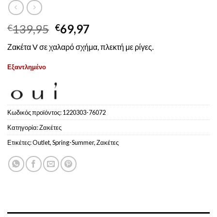
Original
Η
139,95
69,97
€
€
price
τρέχουσα
Ζακέτα V σε χαλαρό σχήμα, πλεκτή με ρίγες.
was:
τιμή
€139,95.
είναι:
Εξαντλημένο
€69,97.
Κωδικός προϊόντος:
1220303-76072
Κατηγορία:
Ζακέτες
Ετικέτες:
Outlet
,
Spring-Summer
,
Ζακέτες