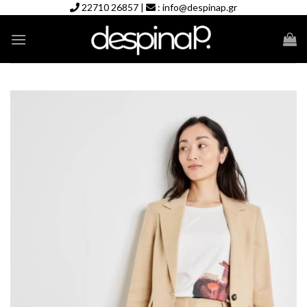
Skip
22710 26857
|
:
info@despinap.gr
to
content