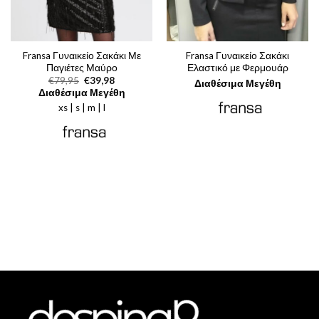
Fransa Γυναικείο Σακάκι Με
Fransa Γυναικείο Σακάκι
Παγιέτες Μαύρο
Ελαστικό με Φερμουάρ
Original
Η
€
79,95
€
39,98
Διαθέσιμα Μεγέθη
price
τρέχουσα
Διαθέσιμα Μεγέθη
was:
τιμή
xs | s | m | l
€79,95.
είναι:
€39,98.