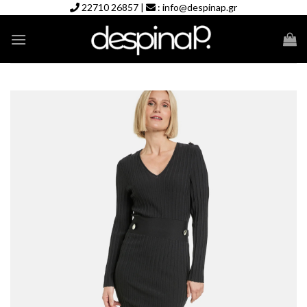
Skip
22710 26857
|
:
info@despinap.gr
to
content