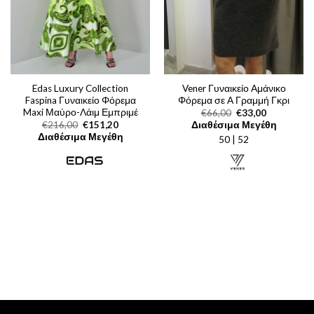
Edas Luxury Collection
Vener Γυναικείο Αμάνικο
Faspina Γυναικείο Φόρεμα
Φόρεμα σε Α Γραμμή Γκρι
Maxi Μαύρο-Λάιμ Εμπριμέ
Original
Η
€
66,00
€
33,00
price
τρέχουσα
Original
Η
€
216,00
€
151,20
Διαθέσιμα Μεγέθη
was:
τιμή
price
τρέχουσα
Διαθέσιμα Μεγέθη
50 | 52
€66,00.
είναι:
was:
τιμή
€33,00.
€216,00.
είναι:
€151,20.