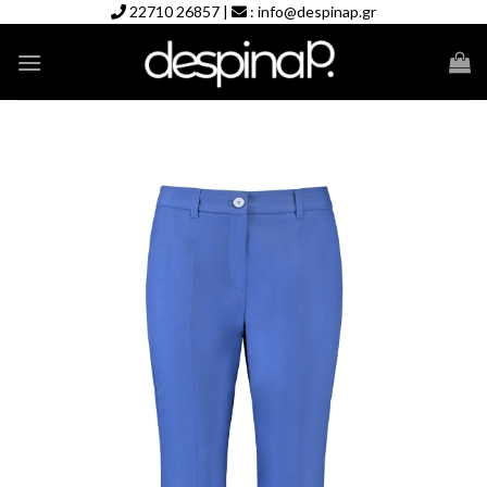
Skip
22710 26857
|
:
info@despinap.gr
to
content