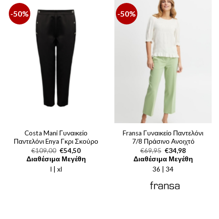
-50%
-50%
Costa Mani Γυναικείο
Fransa Γυναικείο Παντελόνι
Παντελόνι Enya Γκρι Σκούρο
7/8 Πράσινο Ανοιχτό
Original
Η
Original
Η
€
109,00
€
54,50
€
69,95
€
34,98
price
τρέχουσα
price
τρέχουσα
Διαθέσιμα Μεγέθη
Διαθέσιμα Μεγέθη
was:
τιμή
was:
τιμή
l | xl
€109,00.
είναι:
36 | 34
€69,95.
είναι:
€54,50.
€34,98.